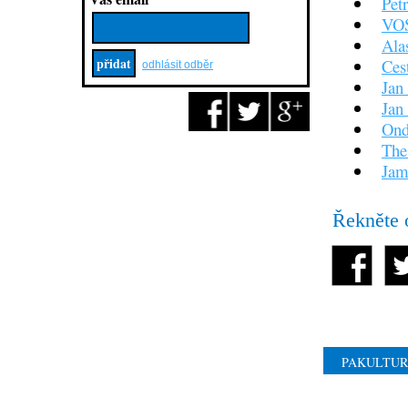
Pet
VOS
Ala
Ces
odhlásit odběr
Jan
Jan
Ond
The
Jam
Řekněte 
PAKULTURA