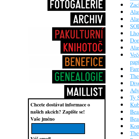
Zac
Ala
Ala
SOL
Lho
Dom
Ala
Več
pap
Fam
The
Div
Adv
Ty 
Kub
Chcete dostávat informace o
Bea
našich akcích?
Zapište se!
Bea
Vaše jméno
Kon
The
Váš email