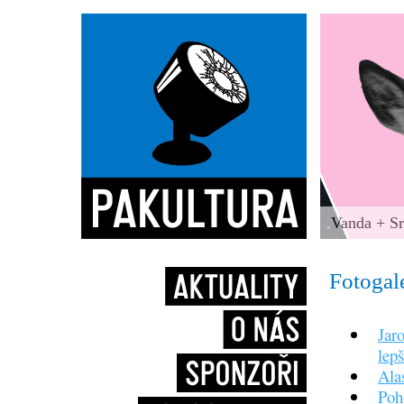
Vanda + Sr
Fotogal
Jar
lep
Ala
Poh